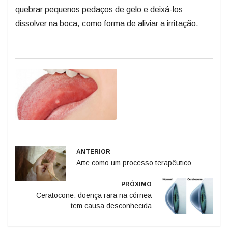
quebrar pequenos pedaços de gelo e deixá-los
dissolver na boca, como forma de aliviar a irritação.
Aftas aparecem na
cavidade oral, geralmente
ANTERIOR
na mucosa bucal, nas
Arte como um processo terapêutico
gengivas e embaixo da
língua
PRÓXIMO
Ceratocone: doença rara na córnea
tem causa desconhecida