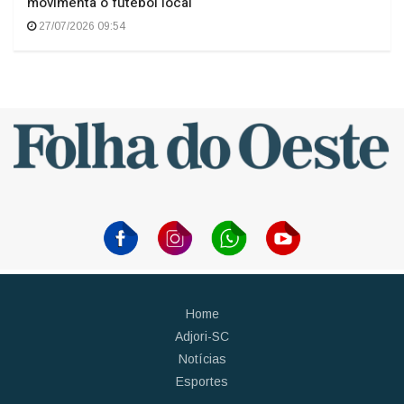
movimenta o futebol local
27/07/2026 09:54
Home
Adjori-SC
Notícias
Esportes