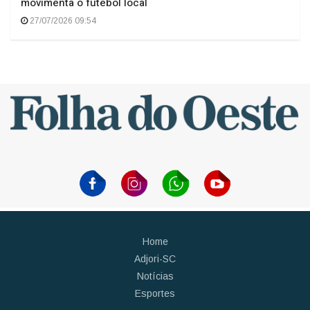
movimenta o futebol local
27/07/2026 09:54
Home
Adjori-SC
Notícias
Esportes