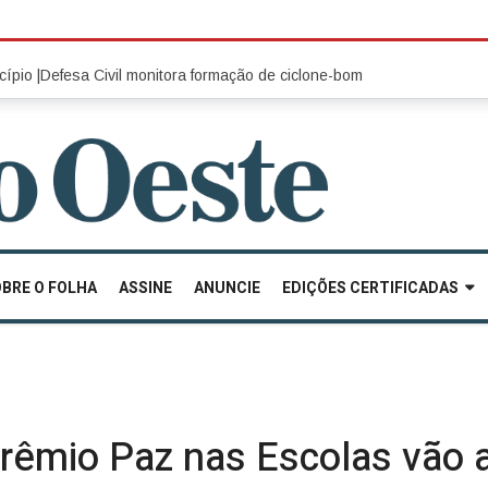
esa Civil monitora formação de ciclone-bomba no Sul do Brasil |
Prefeit
BRE O FOLHA
ASSINE
ANUNCIE
EDIÇÕES CERTIFICADAS
prêmio Paz nas Escolas vão 