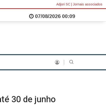
Adjori SC
|
Jornais associados
07/08/2026 00:09
ura realiza mais uma edição do “Fale com o Prefeito” nesta quarta |
Real
até 30 de junho