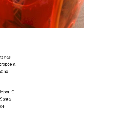
az nas
 propõe a
az no
cipar. O
 Santa
 de